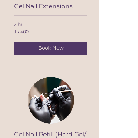
Gel Nail Extensions
2 hr
400
درهم
إماراتي
Book Now
Gel Nail Refill (Hard Gel/