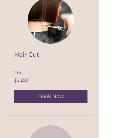
Hair Cut
1 hr
250
درهم
إماراتي
Book Now