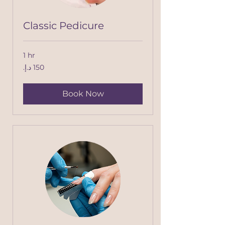
Classic Pedicure
1 hr
150
درهم
إماراتي
Book Now