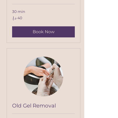
30 min
40
درهم
إماراتي
Book Now
Old Gel Removal