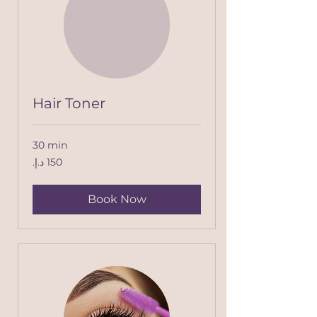
Hair Toner
30 min
150
درهم
إماراتي
Book Now