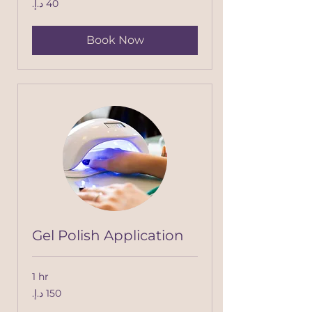
درهم
إماراتي
Book Now
Gel Polish Application
1 hr
150
درهم
إماراتي