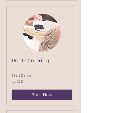
Roots Coloring
1 hr 30 min
250
درهم
إماراتي
Book Now