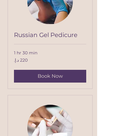
Russian Gel Pedicure
1 hr 30 min
220
درهم
إماراتي
Book Now