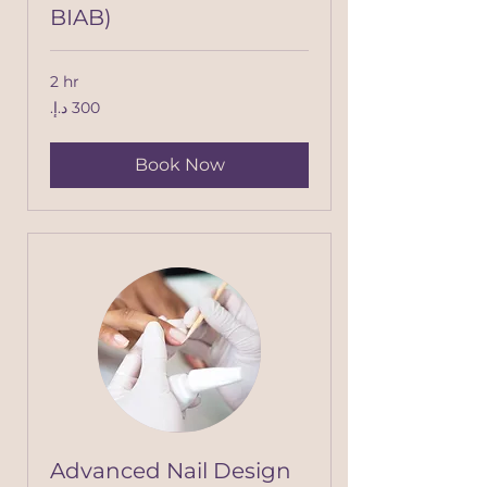
BIAB)
2 hr
300
درهم
إماراتي
Book Now
Advanced Nail Design