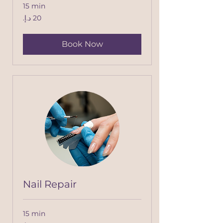
15 min
20
درهم
إماراتي
Book Now
Nail Repair
15 min
40