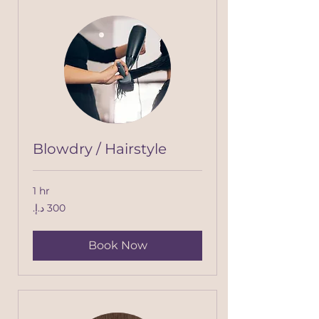
Blowdry / Hairstyle
1 hr
300
درهم
إماراتي
Book Now