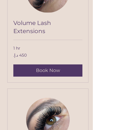
Volume Lash
Extensions
1 hr
450
درهم
إماراتي
Book Now