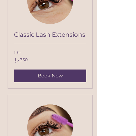
Classic Lash Extensions
1 hr
350
درهم
إماراتي
Book Now