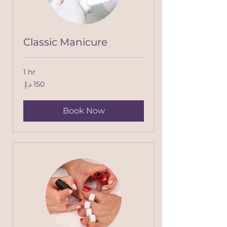
Classic Manicure
1 hr
150
درهم
إماراتي
Book Now