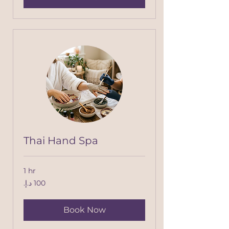
Thai Hand Spa
1 hr
100
درهم
إماراتي
Book Now