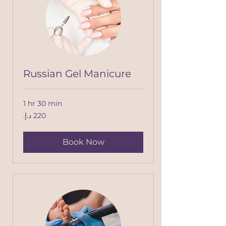
Russian Gel Manicure
1 hr 30 min
220
درهم
إماراتي
Book Now