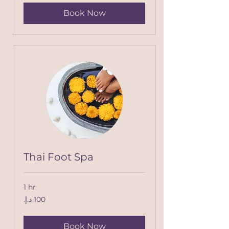
Book Now
Thai Foot Spa
1 hr
100
درهم
إماراتي
Book Now